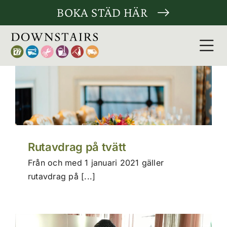
Fortsätt
BOKA STÄD HÄR
till
innehållet
Tog
Nav
Städt
Tvätt
Skräd
Rutavdrag på tvätt
Från och med 1 januari 2021 gäller
Fler t
rutavdrag på [...]
För F
Om Do