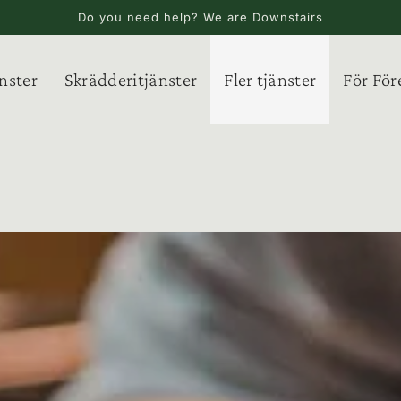
Do you need help? We are Downstairs
nster
Skrädderitjänster
Fler tjänster
För För