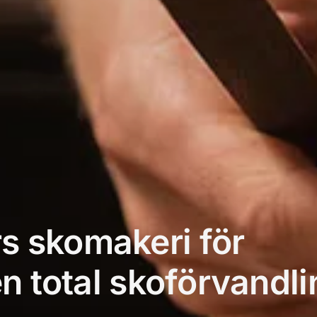
s skomakeri för
en total skoförvandl