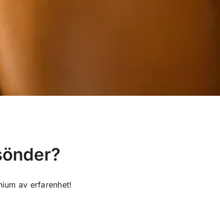
 sönder?
ium av erfarenhet!