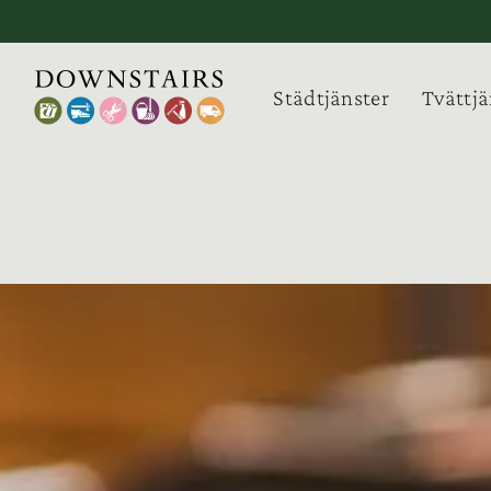
Fortsätt
till
innehållet
Städtjänster
Tvättjä