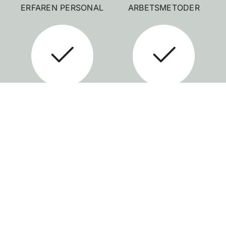
ERFAREN PERSONAL
ARBETSMETODER
NÖJD-KUND-GARANTI
SMIDIG BOKNING
UTAN BINDNINGSTID