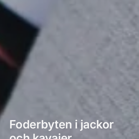
Foderbyten i jackor
och kavajer