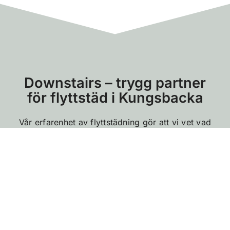
Downstairs – trygg partner
för flyttstäd i Kungsbacka
Vår erfarenhet av flyttstädning gör att vi vet vad
som granskas vid en besiktning. Vi lägger extra
fokus på detaljer som ofta förbises och arbetar
efter tydliga checklistor.