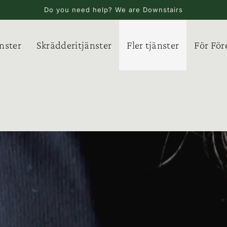
Do you need help? We are Downstairs
nster
Skrädderitjänster
Fler tjänster
För För