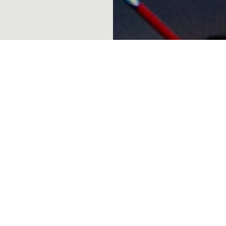
ig
h strävar
ill vara en
l både
r använder
ter och
ingen inom