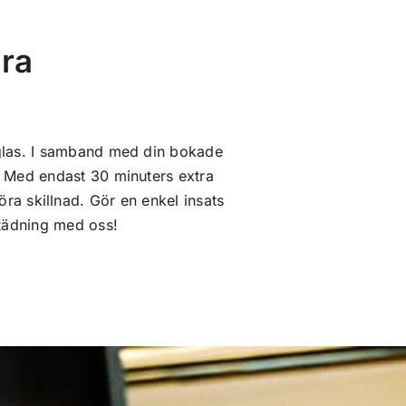
ara
h glas. I samband med din bokade
s. Med endast 30 minuters extra
göra skillnad. Gör en enkel insats
städning med oss!