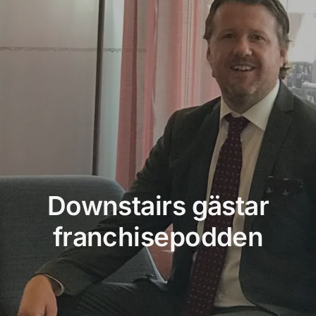
Prise
Konta
Downstairs gästar
franchisepodden